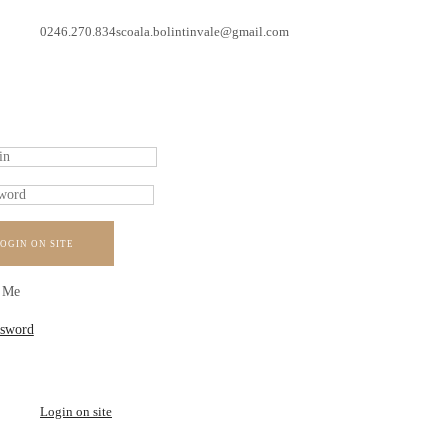
0246.270.834
scoala.bolintinvale@gmail.com
OGIN ON SITE
 Me
ssword
Login on site