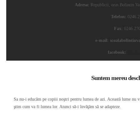
Adresa:
Republicii, oras Bolintin Va
Telefon:
0246.2
Fax:
0246.270
e-mail: scoalabolintin
facebook:
Scoala
Suntem mereu deschis
Sa nu-i educăm pe copiii noştri pentru lumea de azi. Această lume nu va
ştim cum va fi lumea lor. Atunci să-i învăţăm să se adapteze.